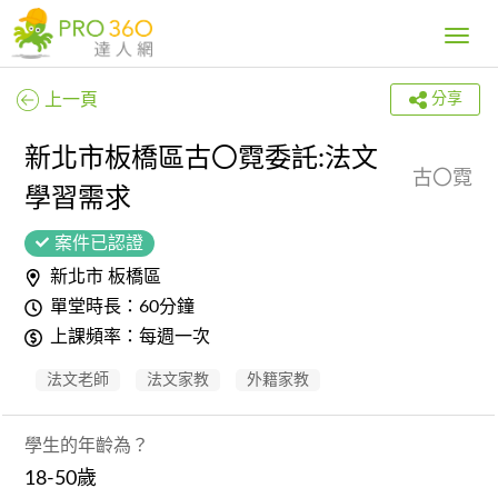
Toggle
navig
上一頁
分享
新北市板橋區古〇霓委託:法文
古〇霓
學習需求
案件已認證
新北市 板橋區
單堂時長：60分鐘
上課頻率：每週一次
法文老師
法文家教
外籍家教
學生的年齡為？
18-50歲