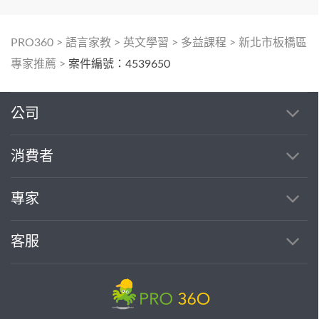
PRO360
>
語言家教
>
英文學習
>
多益課程
>
新北市板橋區
專家推薦
>
案件編號：4539650
公司
消費者
專家
客服