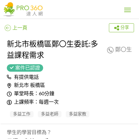
Toggle
navig
上一頁
分享
新北市板橋區鄭〇生委託:多
鄭〇生
益課程需求
案件已認證
有提供電話
新北市 板橋區
單堂時長：60分鐘
上課頻率：每週一次
多益工作
多益老師
多益家教
學生的學習目標為？