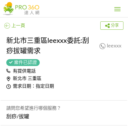
Toggle
navig
上一頁
分享
新北市三重區leexxx委託:刮
leexxx
痧拔罐需求
案件已認證
有提供電話
新北市 三重區
需求日期：指定日期
請問您希望進行哪個服務？
刮痧/拔罐