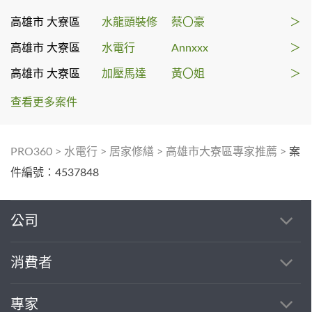
高雄市 大寮區
水龍頭裝修
蔡〇豪
＞
高雄市 大寮區
水電行
Annxxx
＞
高雄市 大寮區
加壓馬達
黃〇姐
＞
查看更多案件
PRO360
>
水電行
>
居家修繕
>
高雄市大寮區專家推薦
>
案
件編號：4537848
公司
消費者
專家