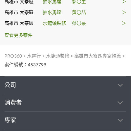
高雄市 大寮區
抽水馬達
郭〇生
＞
高雄市 大寮區
抽水馬達
黃〇喆
＞
高雄市 大寮區
水龍頭裝修
蔡〇豪
＞
查看更多案件
PRO360
>
水電行
>
水龍頭裝修
>
高雄市大寮區專家推薦
>
案件編號：4537799
公司
消費者
專家