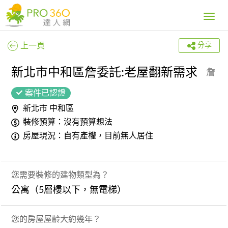
Toggle
navig
上一頁
分享
新北市中和區詹委託:老屋翻新需求
詹
案件已認證
新北市 中和區
裝修預算：沒有預算想法
房屋現況：自有產權，目前無人居住
您需要裝修的建物類型為？
公寓（5層樓以下，無電梯）
您的房屋屋齡大約幾年？