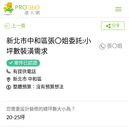
Toggle
navig
上一頁
分享
新北市中和區張〇姐委託:小
張〇姐
坪數裝潢需求
案件已認證
有提供電話
新北市 中和區
整體預算：沒有預算想法
您需要設計裝修的總坪數大小為？
20-25坪