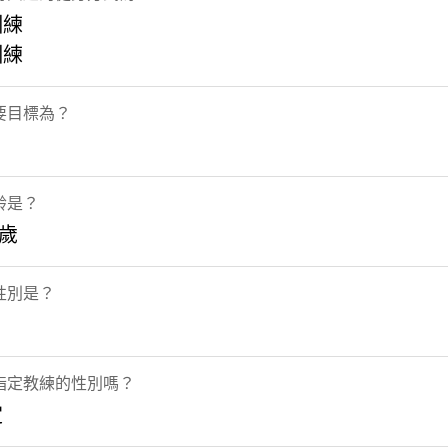
訓練
訓練
要目標為？
齡是？
5歲
性別是？
指定教練的性別嗎？
定