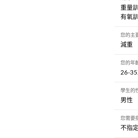
重量
有氧
您的主
減重
您的年
26-3
學生的
男性
您需要
不指