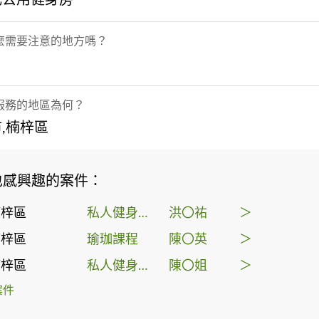
麼需要注意的地方嗎？
服務的地區為何？
,楠梓區
也感興趣的案件：
楠梓區
私人健身教練
洪〇祐
＞
楠梓區
瑜珈課程
陳〇英
＞
楠梓區
私人健身教練
陳〇姐
＞
案件