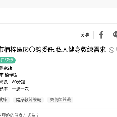
分享
市楠梓區廖〇鈞委託:私人健身教練需求
件已認證
供電話
市 楠梓區
時長：60分鐘
頻率：一週一次
教練
健身教練兼職
營養師兼職
有興趣的健身方式為？