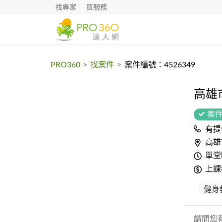
找專家
買服務
PRO360
>
找案件
>
案件編號：4526349
高雄
案
有提
高雄
單堂
上課
健身
請問您