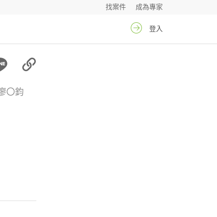
找案件
成為專家
登入
廖〇鈞