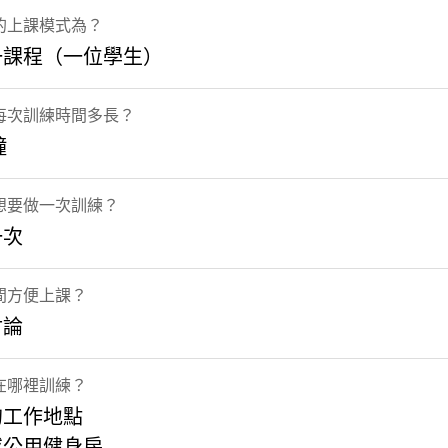
的上課模式為？
一課程（一位學生）
每次訓練時間多長？
鐘
想要做一次訓練？
一次
間方便上課？
討論
在哪裡訓練？
的工作地點
或公用健身房