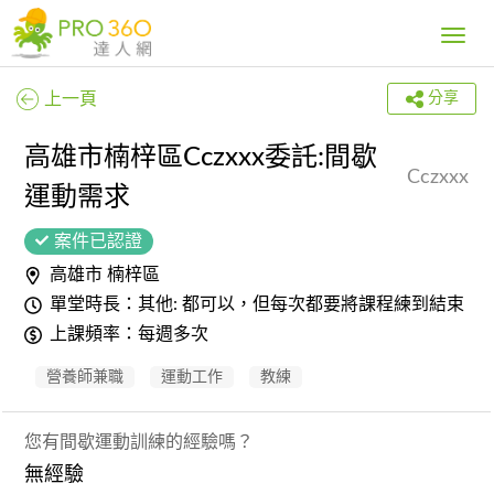
Toggle
navig
上一頁
分享
高雄市楠梓區Cczxxx委託:間歇
Cczxxx
運動需求
案件已認證
高雄市 楠梓區
單堂時長：其他: 都可以，但每次都要將課程練到結束
上課頻率：每週多次
營養師兼職
運動工作
教練
您有間歇運動訓練的經驗嗎？
無經驗