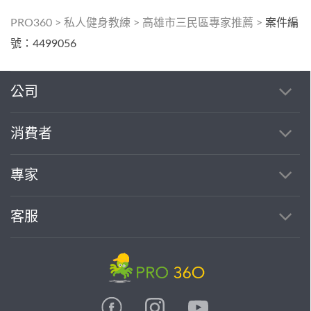
PRO360
>
私人健身教練
>
高雄市三民區專家推薦
>
案件編
號：4499056
公司
消費者
專家
客服