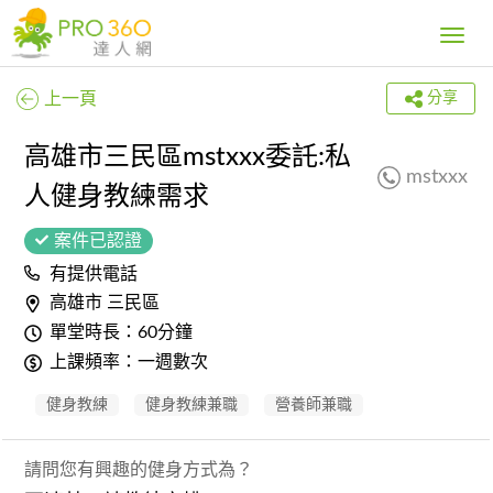
Toggle
navig
上一頁
分享
高雄市三民區mstxxx委託:私
mstxxx
人健身教練需求
案件已認證
有提供電話
高雄市 三民區
單堂時長：60分鐘
上課頻率：一週數次
健身教練
健身教練兼職
營養師兼職
請問您有興趣的健身方式為？