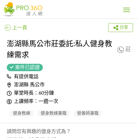
Toggle
navig
上一頁
分享
澎湖縣馬公市莊委託:私人健身教
莊
練需求
案件已認證
有提供電話
澎湖縣 馬公市
單堂時長：60分鐘
上課頻率：一週一次
健身教練
健身教練兼職
營養師兼職
請問您有興趣的健身方式為？