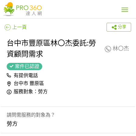
Toggle
navig
上一頁
分享
台中市豐原區林〇杰委託:勞
林〇杰
資顧問需求
案件已認證
有提供電話
台中市 豐原區
服務對象：勞方
請問需服務的對象為？
勞方