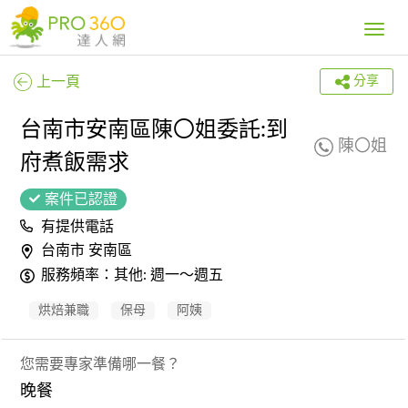
Toggle
navig
上一頁
分享
台南市安南區陳〇姐委託:到
陳〇姐
府煮飯需求
案件已認證
有提供電話
台南市 安南區
服務頻率：其他: 週一～週五
烘焙兼職
保母
阿姨
您需要專家準備哪一餐？
晚餐