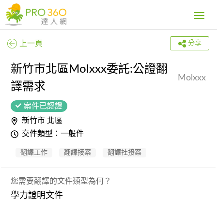
Toggle
navig
上一頁
分享
新竹市北區Molxxx委託:公證翻
Molxxx
譯需求
案件已認證
新竹市 北區
交件類型：一般件
翻譯工作
翻譯接案
翻譯社接案
您需要翻譯的文件類型為何？
學力證明文件