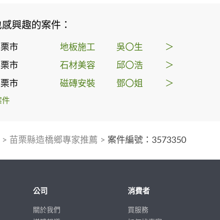
也感興趣的案件：
苗栗市
地板施工
吳〇生
＞
苗栗市
石材美容
邱〇浩
＞
苗栗市
磁磚安裝
鄧〇姐
＞
案件
>
苗栗縣造橋鄉專家推薦
>
案件編號：3573350
公司
消費者
關於我們
買服務