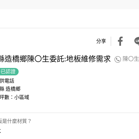
分享
縣造橋鄉陳〇生委託:地板維修需求
陳〇
件已認證
供電話
縣 造橋鄉
坪數：小區域
板是什麼材質？
木