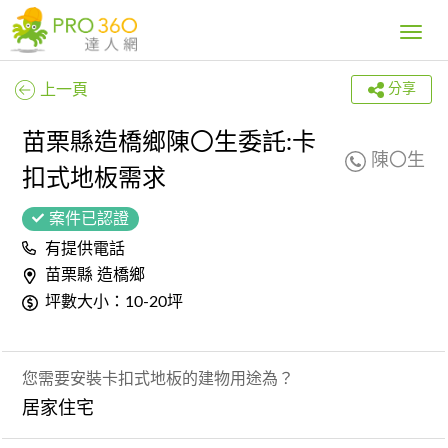
Toggle
navig
上一頁
分享
苗栗縣造橋鄉陳〇生委託:卡
陳〇生
扣式地板需求
案件已認證
有提供電話
苗栗縣 造橋鄉
坪數大小：10-20坪
您需要安裝卡扣式地板的建物用途為？
居家住宅