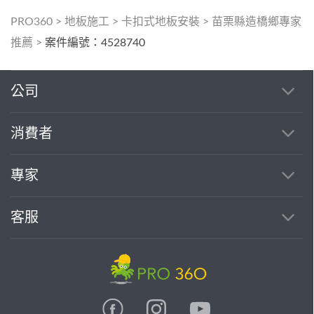
PRO360
>
地板施工
>
卡扣式地板安裝
>
苗栗縣造橋鄉專家
推薦
>
案件編號：4528740
公司
消費者
專家
客服