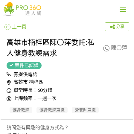
Toggle
navig
上一頁
分享
高雄市楠梓區陳〇萍委託:私
陳〇萍
人健身教練需求
案件已認證
有提供電話
高雄市 楠梓區
單堂時長：60分鐘
上課頻率：一週一次
健身教練
健身教練兼職
營養師兼職
請問您有興趣的健身方式為？