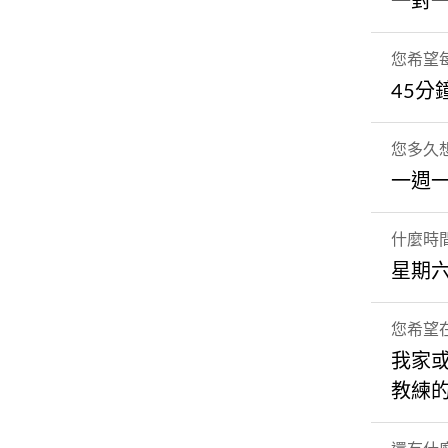
一對
您希望
45分
您多久
一週
什麼時
星期六
您希望
我家
教練