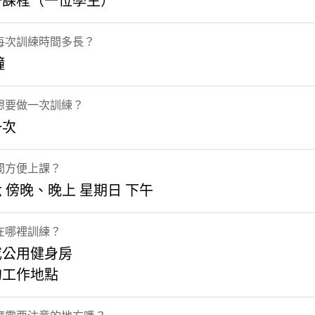
一課程（一位學生）
每次訓練時間多長？
鐘
想要做一次訓練？
一次
間方便上課？
 傍晚、晚上 星期日 下午
在哪裡訓練？
或公用健身房
的工作地點