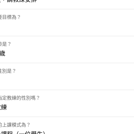
要目標為？
齡是？
5歲
性別是？
指定教練的性別嗎？
教練
的上課模式為？