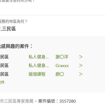
麼需要注意的地方嗎？
服務的地區為何？
,三民區
也感興趣的案件：
三民區
私人健身教練
謝〇洋
＞
三民區
私人健身教練
Graxxx
＞
三民區
瑜珈課程
朗〇
＞
案件
市三民區專家推薦
>
案件編號：3557280