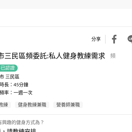
分享
市三民區頻委託:私人健身教練需求
頻
件已認證
市 三民區
時長：45分鐘
頻率：一週一次
教練
健身教練兼職
營養師兼職
有興趣的健身方式為？
楚，請教練安排