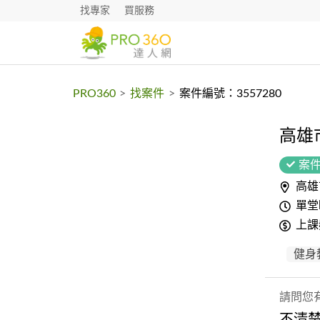
找專家
買服務
PRO360
>
找案件
>
案件編號：3557280
高雄
案
高雄
單堂
上課
健身
請問您
不清