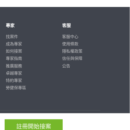
專家
客服
找案件
客服中心
成為專家
使用條款
如何接案
隱私權政策
專家指南
信任與保障
推廣服務
公告
卓越專家
特約專家
勞健保專區
ISO/IEC
ISO/IEC
27001
27701
註冊開始接案
CERTIFIED
CERTIFIED