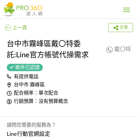
Toggle
navig
上一頁
分享
台中市霧峰區戴〇特委
戴〇特
託:Line官方帳號代操需求
案件已認證
有提供電話
台中市 霧峰區
配合頻率：單次配合
行銷預算：沒有預算概念
請問您需要的服務為？
Line行動官網設定