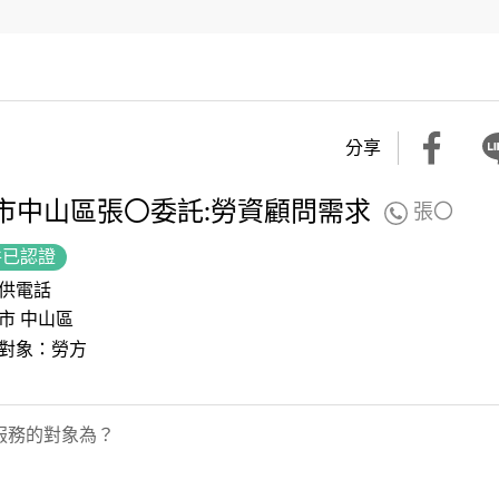
分享
市中山區張〇委託:勞資顧問需求
張〇
件已認證
供電話
市 中山區
對象：勞方
服務的對象為？