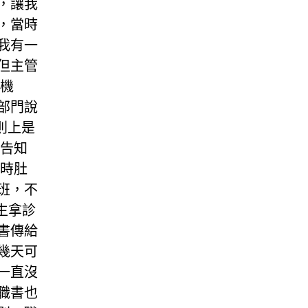
，讓我
，當時
我有一
但主管
戒機
部門說
則上是
管告知
班時肚
班，不
生拿診
書傳給
幾天可
一直沒
職書也