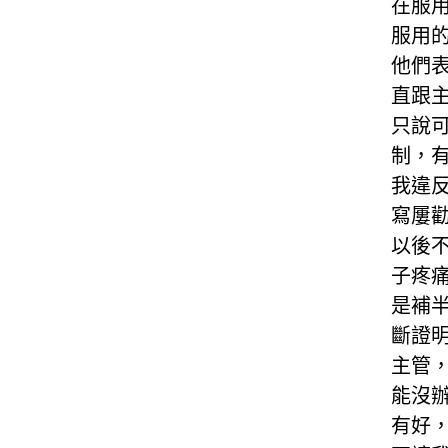
在服
服用
他們
直跟
只說
制，
我違
寫屢
以後
子疼
是補
斷證
主管
能沒
有好