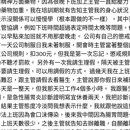
用精神方面藥物，因為很晚下班加上主管一直給壓力
的藥物加重，我在培訓期就有告知主管我的身心狀況
表示沒關係可以慢慢學（根本跟做的不一樣），其中
主管協調，例如下班時間超過表定時間太晚等問題，
可以早點來加班就不用那麼晚走。 公司有自己的懲
有一天公司制服日我未著制服，開會時主管當著整個
反公司規則，扣300元，但我是第一次忘記，懲戒規
勸不聽才罰款。 另外有一次我請生理假，隔天被主
不要請生理假，可以用調假的方式。 過幾天我在上
痛難忍，跟主管請假去看醫生，主管說那你假日來補
半天是一整天，但我那天已工作4個多小時。 我跟醫
明，是急性腸胃炎診斷證明寫宜休養兩天，我把診斷
，結果主管態度冷淡問我想表示什麼，我就跟他說這
辦法上班因為會口沫傳染，後來我中間因為腸胃問題
，上班天數很少，之後主管就告知去辦離職，自願離