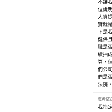
不讓
位說
人資
實就
下是我
健保且
職是
績抽
算，但
們公司
們是否
法院
您希望
我指