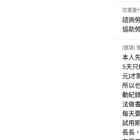
您需要
諮詢
協助
[選填
本人
5天只
元)
所以
動紀
法做
每天
試用
長長