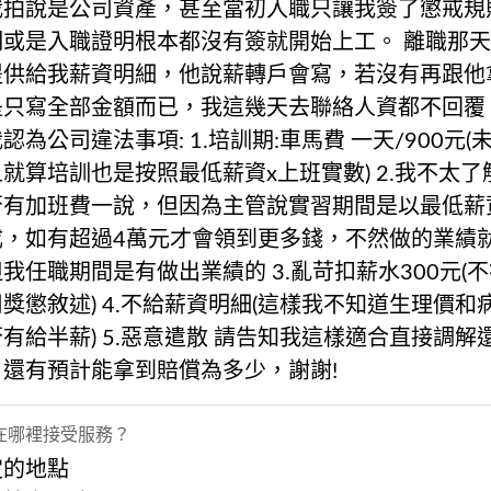
我拍說是公司資產，甚至當初入職只讓我簽了懲戒規
明或是入職證明根本都沒有簽就開始上工。 離職那
提供給我薪資明細，他說薪轉戶會寫，若沒有再跟他
是只寫全部金額而已，我這幾天去聯絡人資都不回覆
認為公司違法事項: 1.培訓期:車馬費 一天/900元(
就算培訓也是按照最低薪資x上班實數) 2.我不太了
否有加班費一說，但因為主管說實習期間是以最低薪
成，如有超過4萬元才會領到更多錢，不然做的業績
我任職期間是有做出業績的 3.亂苛扣薪水300元(
獎懲敘述) 4.不給薪資明細(這樣我不知道生理價和
有給半薪) 5.惡意遣散 請告知我這樣適合直接調解
，還有預計能拿到賠償為多少，謝謝!
在哪裡接受服務？
定的地點