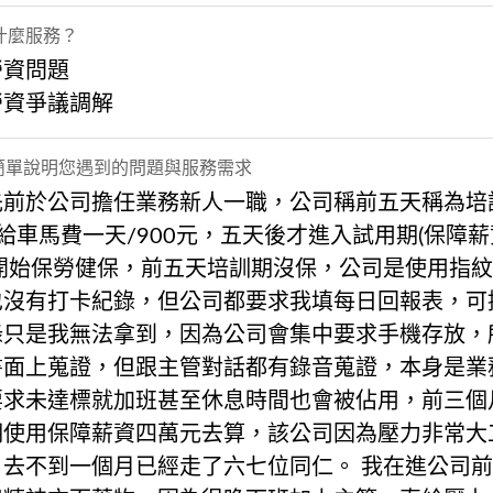
什麼服務？
勞資問題
勞資爭議調解
] 簡單說明您遇到的問題與服務需求
先前於公司擔任業務新人一職，公司稱前五天稱為培
給車馬費一天/900元，五天後才進入試用期(保障薪
才開始保勞健保，前五天培訓期沒保，公司是使用指
也沒有打卡紀錄，但公司都要求我填每日回報表，可
錄只是我無法拿到，因為公司會集中要求手機存放，
書面上蒐證，但跟主管對話都有錄音蒐證，本身是業
要求未達標就加班甚至休息時間也會被佔用，前三個
期使用保障薪資四萬元去算，該公司因為壓力非常大
，去不到一個月已經走了六七位同仁。 我在進公司