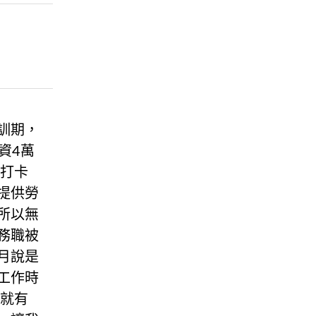
訓期，
資4萬
紋打卡
提供勞
所以無
務職被
月說是
工作時
前就有