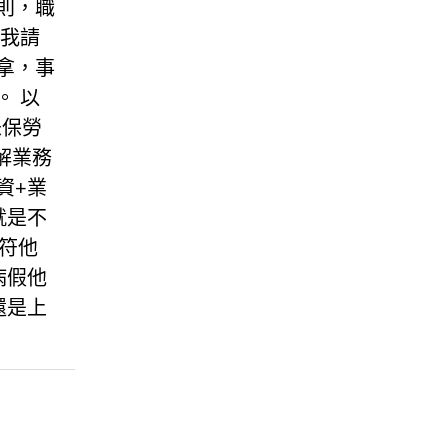
則，職
天我請
拿，事
。 以
未保勞
解業務
資+業
就是不
不符他
病假他
還是上