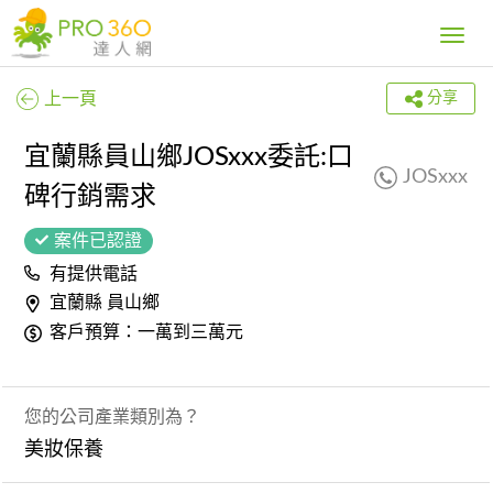
Toggle
navig
上一頁
分享
宜蘭縣員山鄉JOSxxx委託:口
JOSxxx
碑行銷需求
案件已認證
有提供電話
宜蘭縣 員山鄉
客戶預算：一萬到三萬元
您的公司產業類別為？
美妝保養