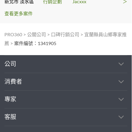
新北市 淡水區
行銷企劃
Jacxxx
＞
查看更多案件
PRO360
>
公關公司
>
口碑行銷公司
>
宜蘭縣員山鄉專家推
薦
>
案件編號：1341905
公司
消費者
專家
客服