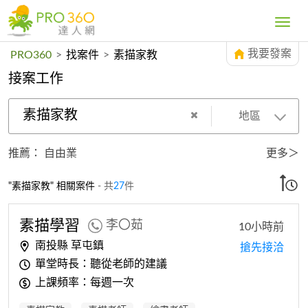
Toggle
navig
我要發案
PRO360
>
找案件
>
素描家教
接案工作
素描家教
地區
推薦：
自由業
更多＞
"素描家教" 相關案件
- 共
27
件
素描
學習
李〇茹
10小時前
南投縣 草屯鎮
搶先接洽
單堂時長：聽從老師的建議
上課頻率：每週一次