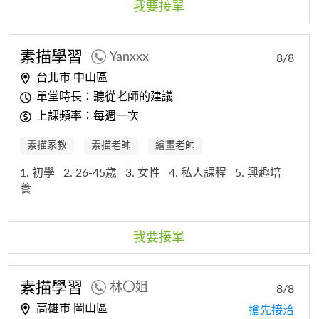
我要接單
素描
學習
Yanxxx
8/8
台北市 中山區
單堂時長：聽從老師的建議
上課頻率：每週一次
素描家教
素描老師
繪畫老師
1. 初學
2. 26-45歲
3. 女性
4. 私人課程
5. 興趣培
養
我要接單
素描
學習
林〇姐
8/8
高雄市 岡山區
搶先接洽