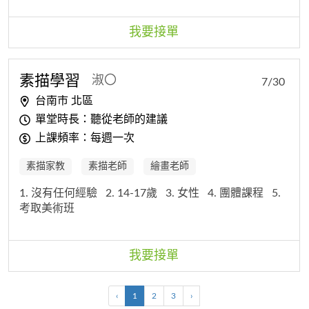
我要接單
素描
學習
淑〇
7/30
台南市 北區
單堂時長：聽從老師的建議
上課頻率：每週一次
素描家教
素描老師
繪畫老師
1. 沒有任何經驗
2. 14-17歲
3. 女性
4. 團體課程
5.
考取美術班
我要接單
‹
1
2
3
›