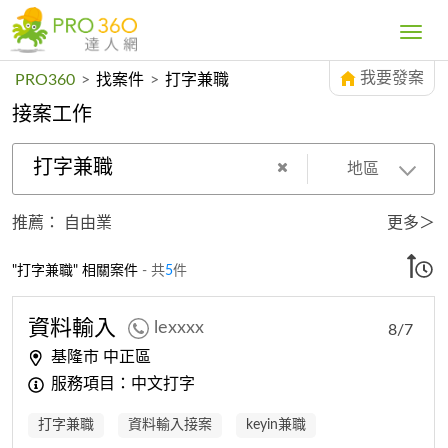
Toggle
navig
我要發案
PRO360
>
找案件
>
打字兼職
接案工作
打字兼職
地區
推薦：
自由業
更多＞
"打字兼職" 相關案件
- 共
5
件
資料輸入
lexxxx
8/7
基隆市 中正區
服務項目：中文打字
打字兼職
資料輸入接案
keyin兼職