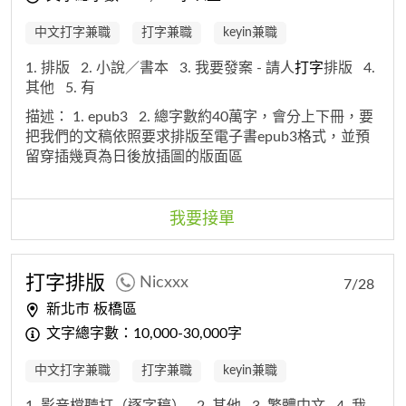
中文打字兼職
打字兼職
keyin兼職
1. 排版
2. 小說／書本
3. 我要發案 - 請人
打字
排版
4.
其他
5. 有
描述：
1. epub3
2. 總字數約40萬字，會分上下冊，要
把我們的文稿依照要求排版至電子書epub3格式，並預
留穿插幾頁為日後放插圖的版面區
我要接單
打字
排版
Nicxxx
7/28
新北市 板橋區
文字總字數：10,000-30,000字
中文打字兼職
打字兼職
keyin兼職
1. 影音檔聽打（逐字稿）
2. 其他
3. 繁體中文
4. 我