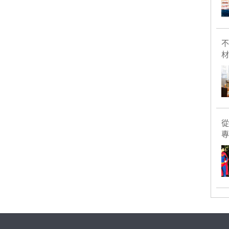
不
材
從
專