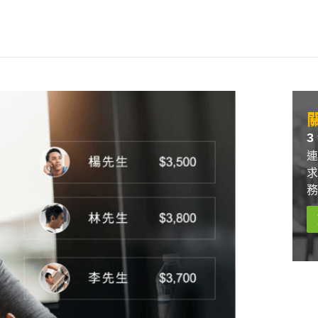
關
3
連
求
務