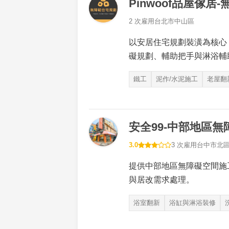
Pinwoof品屋傢居
2 次雇用
台北市中山區
以安居住宅規劃裝潢為核心
礙規劃、輔助把手與淋浴輔
鐵工
泥作/水泥施工
老屋翻
安全99-中部地區
3.0
3 次雇用
台中市北
提供中部地區無障礙空間施
與居改需求處理。
浴室翻新
浴缸與淋浴裝修