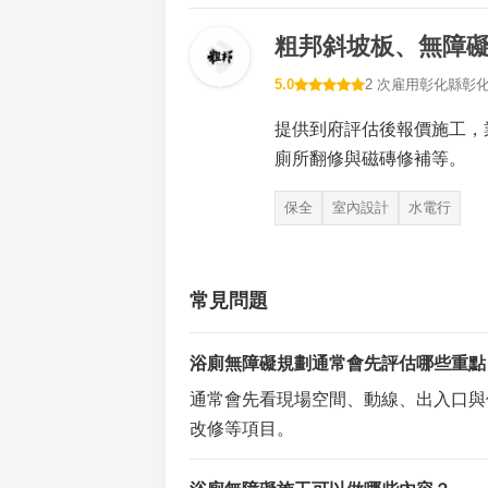
粗邦斜坡板、無障
5.0
2 次雇用
彰化縣彰
提供到府評估後報價施工，
廁所翻修與磁磚修補等。
保全
室內設計
水電行
常見問題
浴廁無障礙規劃通常會先評估哪些重點
通常會先看現場空間、動線、出入口與
改修等項目。