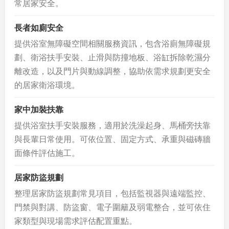
常居家安全。
長者如廁安全
提供浴室無障礙空間相關服務資訊，包含浴廁無障礙規
劃、衛浴扶手安裝、止滑與防撞地板、浴缸拆除乾濕分
離改造，以及門片與動線調整，協助依需求規劃更安全
的居家衛浴環境。
家中加裝扶靠
提供浴室扶手安裝服務，適用於洗澡起身、馬桶旁扶靠
與長輩日常使用。可依位置、固定方式、承重與磁磚牆
面條件評估施工。
居家防盜規劃
整理居家防盜規劃常見項目，包括監視器與遠端監控、
門禁與對講、防盜窗、電子圍籬及弱電整合，並可依住
家類型與現場需求評估配置重點。