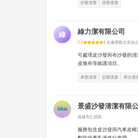
沙發清潔
床墊清潔
綠力潔有限公司
綠
5.0
1 次雇用
新北市汐
可處理皮沙發與布沙發的清
皮換布等維護項目。
床墊清潔
定期清潔
單次清
景盛沙發清潔有限
高雄市仁武區
服務包含皮沙發與汽車皮椅
劑與保養乳液進行處理。