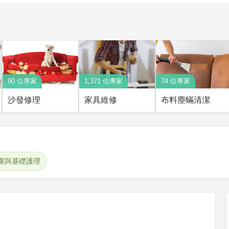
90 位專家
1,371 位專家
74 位專家
沙發修理
家具維修
布料塵蟎清潔
潔與基礎護理