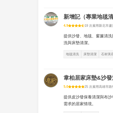
新增記（專業地毯
4.9
19 次雇用
新北市蘆
提供沙發、地毯、窗簾清洗
洗與床墊清潔。
地毯清洗
床墊清潔
石材美
韋柏居家床墊&沙發
5.0
25 次雇用
高雄市路
提供皮沙發保養清潔與布沙
需求的居家情境。