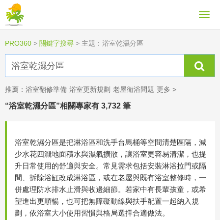
PRO360
>
關鍵字搜尋
>
主題：浴室乾濕分區
推薦：
浴室翻修準備
浴室更新規劃
老屋衛浴問題
更多 >
“浴室乾濕分區”相關專家有 3,732 筆
浴室乾濕分區是把淋浴區和洗手台馬桶等空間清楚區隔，減
少水花四濺地面積水與濕氣擴散，讓浴室更容易清潔，也提
升日常使用的舒適與安全。常見需求包括安裝淋浴拉門或隔
間、拆除浴缸改成淋浴區，或在老屋與既有浴室整修時，一
併處理防水排水止滑與收邊細節。若家中有長輩孩童，或希
望進出更順暢，也可把無障礙動線與扶手配置一起納入規
劃，依浴室大小使用習慣與格局選擇合適做法。