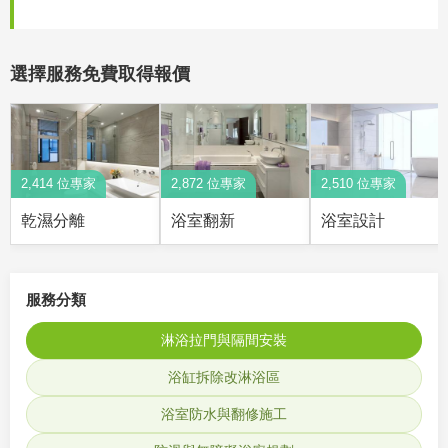
選擇服務免費取得報價
2,414 位專家
2,872 位專家
2,510 位專家
乾濕分離
浴室翻新
浴室設計
服務分類
淋浴拉門與隔間安裝
浴缸拆除改淋浴區
浴室防水與翻修施工