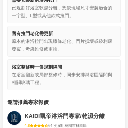
需要安裝新的淋浴拉門
已規劃好浴室乾濕分離，想依現場尺寸安裝適合的
一字型、L型或其他款式拉門。
舊有拉門老化需更新
原本的淋浴拉門出現膠條老化、門片損壞或矽利康
發霉，考慮維修或更換。
浴室整修時一併規劃隔間
在浴室翻新或局部整修時，同步安排淋浴區隔間與
相關玻璃工程。
邀請推薦專家報價
KAIDI凱帝淋浴門專家/乾濕分離
4.8
64 次雇用
桃園市桃園區