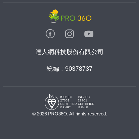
達人網科技股份有限公司
統編：90378737
ISO/IEC
ISO/IEC
27001
27701
CERTIFIED
CERTIFIED
IS 814197
IS 814197
© 2026 PRO36O. All rights reserved.