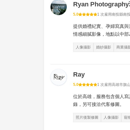
Ryan Photogra
5.0
1 次雇用
南投縣南
提供婚禮紀實、孕婦寫真與
情感細膩影像，地點以中部
人像攝影
婚紗攝影
商業攝
Ray
5.0
1 次雇用
高雄市旗
位於高雄，服務包含個人寫
錄，另可接洽代客修圖。
照片後製修圖
人像攝影
寵