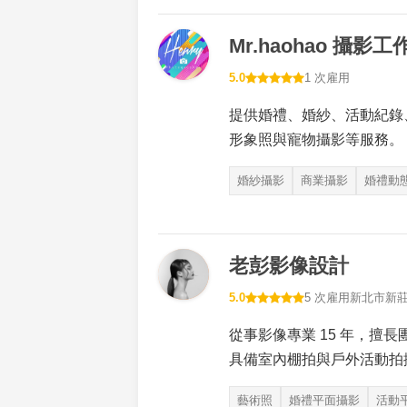
Mr.haohao 攝影工
5.0
1 次雇用
提供婚禮、婚紗、活動紀錄
形象照與寵物攝影等服務。
婚紗攝影
商業攝影
婚禮動
老彭影像設計
5.0
5 次雇用
新北市新
從事影像專業 15 年，擅
具備室內棚拍與戶外活動拍
藝術照
婚禮平面攝影
活動