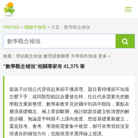
PRO360
>
關鍵字搜尋
>
主題：數學觀念補強
推薦：
理化觀念加強
數理課業輔導
升學寫作加強
更多 >
“數學觀念補強”相關專家有 41,375 筆
當孩子出現公式背得起來卻不懂原理、題目看得懂卻不知道
怎麼下手，或同類型錯誤反覆發生時，往往代表需要先把數
學觀念重新整理。數學家教常見於國中到高中階段，重點在
釐清基礎概念、補上章節斷層、檢討錯題並建立較清楚的解
題步驟。無論是平時跟不上課內進度、想從基礎重新建立，
還是段考、會考、學測前需要集中複習，都可依學習狀況安
排適合的補強方向，也能視需求選擇線上授課。