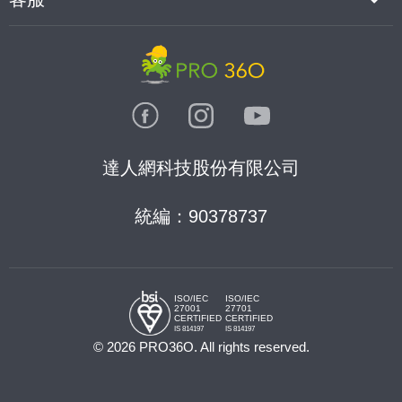
達人網科技股份有限公司
統編：90378737
ISO/IEC
ISO/IEC
27001
27701
CERTIFIED
CERTIFIED
IS 814197
IS 814197
© 2026 PRO36O. All rights reserved.