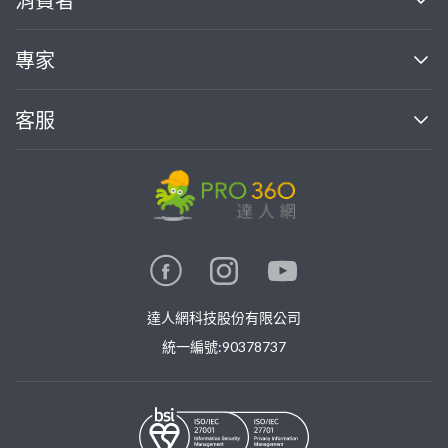
找專家(0)
買服務(0)
媒體報導
買服務
專家
部落格
如何使用PRO360
加入我們
案件中心
客服
熱門服務
投資人關係
成為專家
所有服務
客服中心
合作提案
如何接案
價格行情
使用條款
聯絡我們
專家指南
專家目錄
信任與保障
推廣服務
在地專家推薦
隱私權政策
卓越專家
達人網科技股份有限公司
關鍵字搜尋
公告
特約專家
統一編號:90378737
專業知識
勞健保專區
問專家
新手攻略