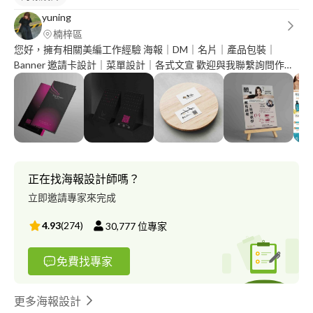
yuning
楠梓區
您好，擁有相關美編工作經驗 海報｜DM｜名片｜產品包裝｜
Banner 邀請卡設計｜菜單設計｜各式文宣 歡迎與我聯繫詢問作品
集 報價可以另外洽談！
正在找海報設計師嗎？
立即邀請專家來完成
4.93
(
274
)
30,777
位專家
免費找專家
更多海報設計