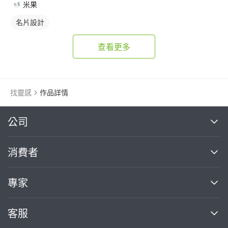
米果
名片設計
查看更多
找靈感
作品詳情
繼續完成
公司
關於我們
消費者
找專家(0)
買服務(0)
媒體報導
買服務
專家
部落格
如何使用PRO360
加入我們
案件中心
客服
熱門服務
投資人關係
成為專家