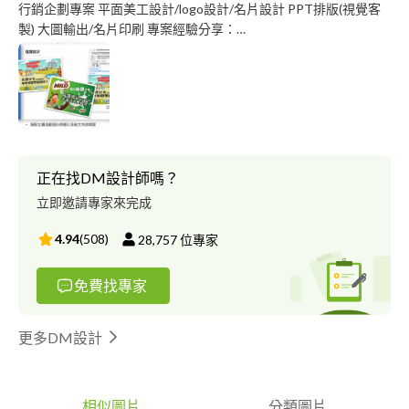
行銷企劃專案 平面美工設計/logo設計/名片設計 PPT排版(視覺客
製) 大圖輸出/名片印刷 專案經驗分享：
https://drive.google.com/file/d/1YFSN8E3EWBmTj83ys9NGhGIYH
usp=sharing
正在找DM設計師嗎？
立即邀請專家來完成
4.94
(
508
)
28,757
位專家
免費找專家
更多DM設計
相似圖片
分類圖片