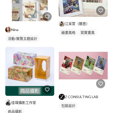
江采萱（娜恩）
Nina
繪畫風格
寫實畫風
活動/展覽主題設計
手繪風格
插畫
風景寫生
Z CONSULTING LAB
佳瑋攝影工作室
包裝設計
商品攝影