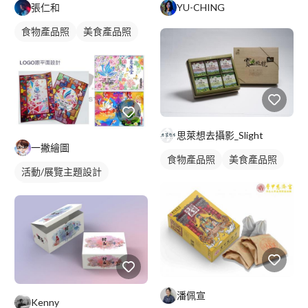
張仁和
YU-CHING
食物產品照
美食產品照
思萊想去攝影_Slight
一撇繪圖
食物產品照
美食產品照
活動/展覽主題設計
插畫資訊
潘佩宣
Kenny