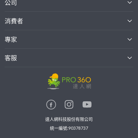
繼續完成
公司
關於我們
消費者
找專家(0)
買服務(0)
媒體報導
買服務
專家
部落格
如何使用PRO360
加入我們
案件中心
客服
熱門服務
投資人關係
成為專家
所有服務
客服中心
合作提案
如何接案
價格行情
使用條款
聯絡我們
專家指南
專家目錄
信任與保障
推廣服務
在地專家推薦
隱私權政策
卓越專家
達人網科技股份有限公司
關鍵字搜尋
公告
特約專家
統一編號:90378737
專業知識