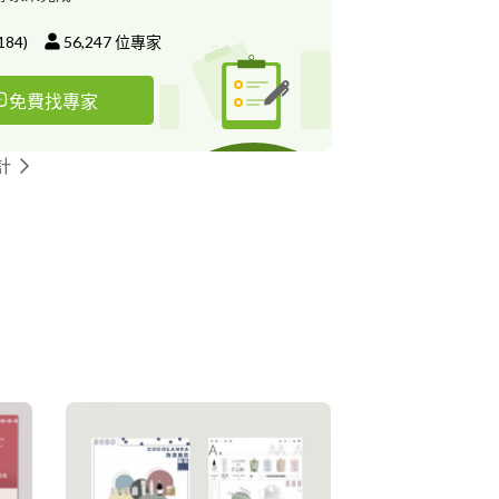
184
)
56,247
位專家
免費找專家
計