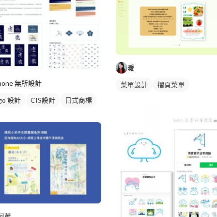
暖
none 無所設計
菜單設計
摺頁菜單
go 設計
CIS設計
日式商標
阿薰