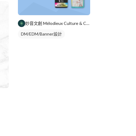
妙音文創 Mélodieux Culture & Creat
DM/EDM/Banner設計