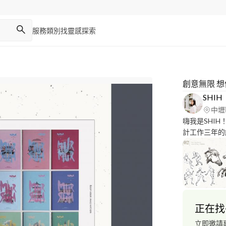
服務類別
找靈感
探索
創意無限 想像
SHIH
中壢
嗨我是SHI
計工作三年的
的耐心進行設
正在找
立即邀請