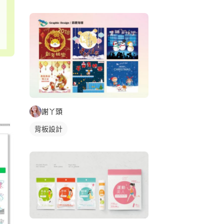
謝丫頭
背板設計