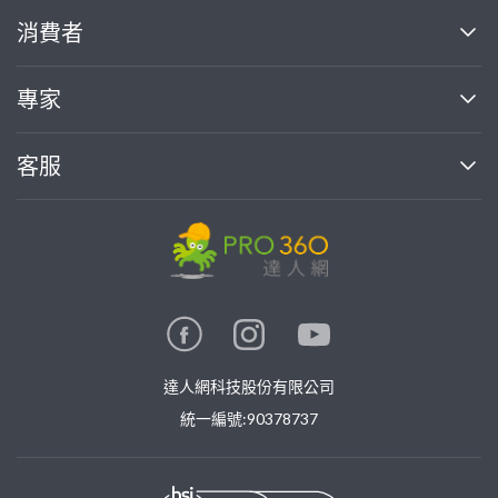
關於我們
消費者
找專家(0)
買服務(0)
媒體報導
買服務
專家
部落格
如何使用PRO360
加入我們
案件中心
客服
熱門服務
投資人關係
成為專家
所有服務
客服中心
合作提案
如何接案
價格行情
使用條款
聯絡我們
專家指南
專家目錄
信任與保障
推廣服務
在地專家推薦
隱私權政策
卓越專家
達人網科技股份有限公司
關鍵字搜尋
公告
特約專家
統一編號:90378737
專業知識
勞健保專區
問專家