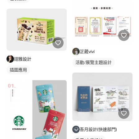
芷葳vivi
翊雅設計
活動/展覽主題設計
插圖應用
吾月設計(快速部門)