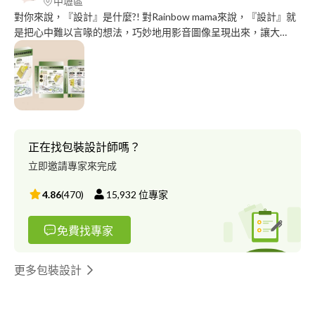
中壢區
對你來說，『設計』是什麼?! 對Rainbow mama來說，『設計』就
是把心中難以言喙的想法，巧妙地用影音圖像呈現出來，讓大
家"秒懂"而"會心一笑"•‿• Rainbow mama，一個既誠懇又親切的設
計者，舉凡生活及工作中所需的各項設計，都能如期地達成您的目
標與期待~希望每一次的服務和設計都能看到你滿意的微笑! ★服務
項目: 客製化商品｜手繪插畫｜平面文宣｜網頁設計｜ 品牌行銷管
理 ｜社群經營｜CIS企業識別系統設計
正在找包裝設計師嗎？
立即邀請專家來完成
4.86
(
470
)
15,932
位專家
免費找專家
更多包裝設計