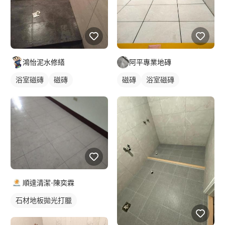
鴻怡泥水修繕
阿平專業地磚
浴室磁磚
磁磚
磁磚
浴室磁磚
順達清潔-陳奕霖
石材地板拋光打臘