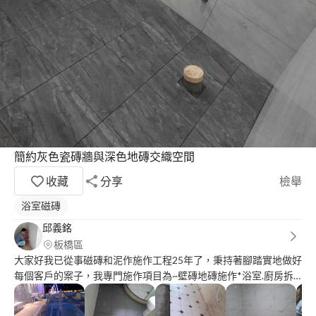
簡約灰色瓷磚牆與深色地磚交織空間
收藏
分享
檢舉
浴室磁磚
邱義銘
板橋區
大家好我已從事磁磚和泥作施作工程25年了，秉持著腳踏實地做好
每個客戶的案子，我專門施作項目為~壁磚地磚施作*浴室.廚房拆
除修繕*土水泥作修繕°如有需要專業的施工請找我們，我們一貫秉
持做好每一位客戶的案件，專業.負責，謝謝！ ***（統包公司.設計