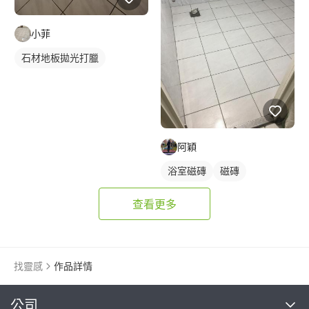
小菲
石材地板拋光打臘
阿穎
浴室磁磚
磁磚
查看更多
找靈感
作品詳情
繼續完成
公司