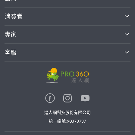
關於我們
消費者
找專家(0)
買服務(0)
媒體報導
買服務
專家
部落格
如何使用PRO360
加入我們
案件中心
客服
熱門服務
投資人關係
成為專家
所有服務
客服中心
合作提案
如何接案
價格行情
使用條款
聯絡我們
專家指南
專家目錄
信任與保障
推廣服務
在地專家推薦
隱私權政策
卓越專家
達人網科技股份有限公司
關鍵字搜尋
公告
特約專家
統一編號:90378737
專業知識
勞健保專區