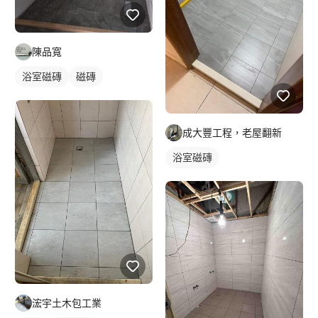
陳品寬
浴室磁磚
磁磚
成大豐工程，老屋翻新
浴室磁磚
浤宇土木包工業