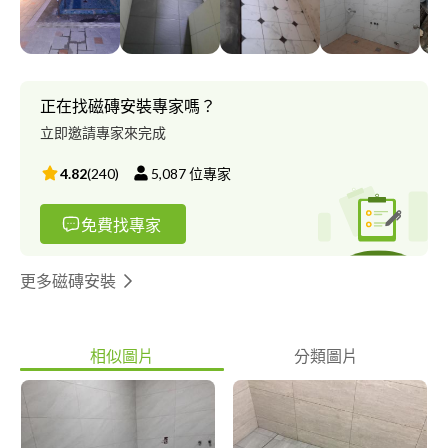
公司恕無配合哦！，如有需要請另找專家，感恩～）
正在找磁磚安裝專家嗎？
立即邀請專家來完成
4.82
(
240
)
5,087
位專家
免費找專家
更多磁磚安裝
相似圖片
分類圖片