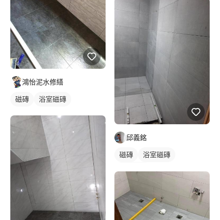
鴻怡泥水修繕
磁磚
浴室磁磚
邱義銘
磁磚
浴室磁磚
牆壁磁磚