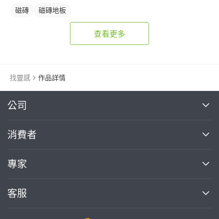
磁磚
磁磚地板
查看更多
找靈感
作品詳情
繼續完成
公司
關於我們
消費者
找專家(0)
買服務(0)
媒體報導
買服務
專家
部落格
如何使用PRO360
加入我們
案件中心
客服
熱門服務
投資人關係
成為專家
所有服務
客服中心