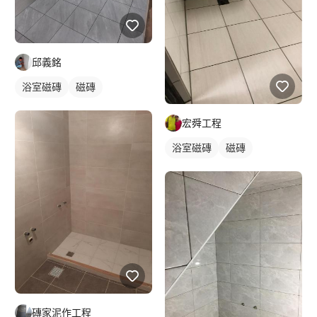
邱義銘
浴室磁磚
磁磚
宏舜工程
浴室磁磚
磁磚
磚家泥作工程