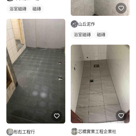
浴室磁磚
磁磚
山丘泥作
浴室磁磚
磁磚
芯橋實業工程企業社
彤彪工程行