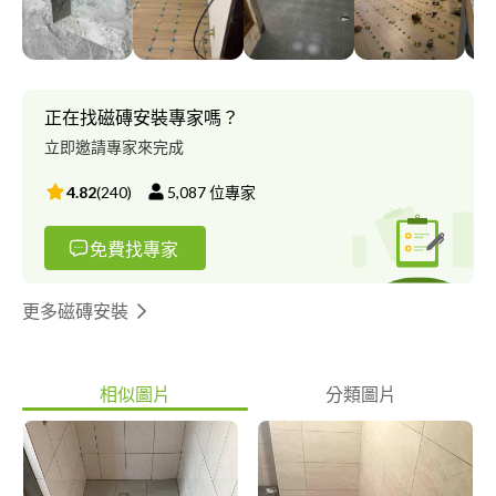
磚現場加工施工，瓷磚美容都有承作，請給年輕人一個機會，為你
修繕您溫馨的家，不管你是問問哥或問問姐比價哥還是殺價姐，我
幫你解決你的問題修繕你的不完美請找磚家為您服務
正在找磁磚安裝專家嗎？
立即邀請專家來完成
4.82
(
240
)
5,087
位專家
免費找專家
更多磁磚安裝
相似圖片
分類圖片