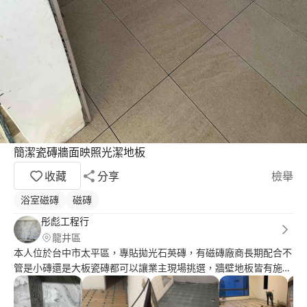
簡潔瓷磚牆面映照光潔地板
收藏
分享
檢舉
浴室磁磚
磁磚
彤彪工程行
龍井區
本人位於台中市太平區，專貼拋光石英磚，有磁磚廠商長期配合不
管是小磚還是大板瓷磚都可以讓業主現場挑選，牆壁地板皆有施
作，有需要的都可到府丈量，免費估價，與業主溝通承包施作（浴
廁翻修，防水，統包工程，泥作工程，有工班長期配合），有薄版