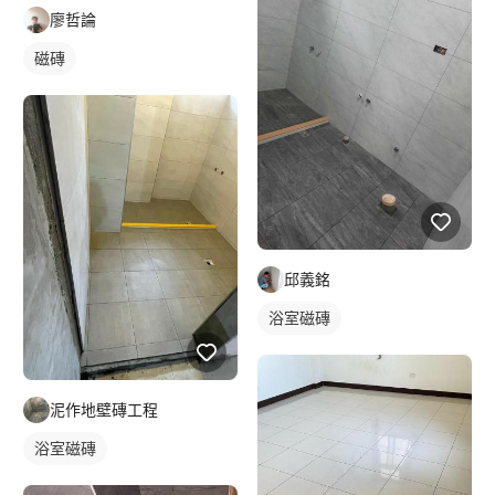
廖哲論
磁磚
邱義銘
浴室磁磚
泥作地壁磚工程
浴室磁磚