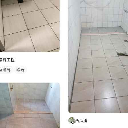
宏舜工程
室磁磚
磁磚
西瓜潘