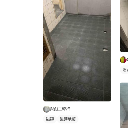
浴
彤彪工程行
磁磚
磁磚地板