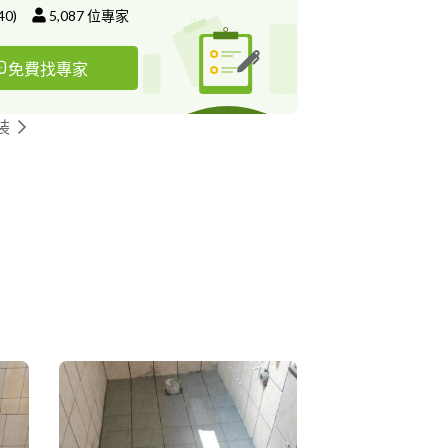
40
)
5,087
位專家
免費找專家
裝