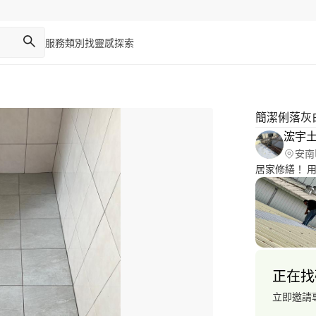
服務類別
找靈感
探索
簡潔俐落灰
浤宇
安南
居
正在找
立即邀請