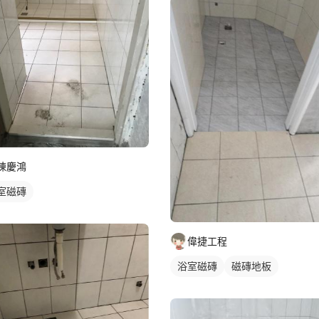
陳慶鴻
室磁磚
偉捷工程
浴室磁磚
磁磚地板