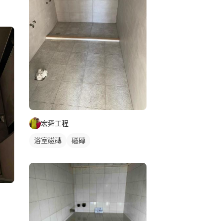
宏舜工程
浴室磁磚
磁磚