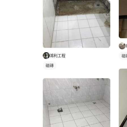
鴻利工程
磁
磁磚