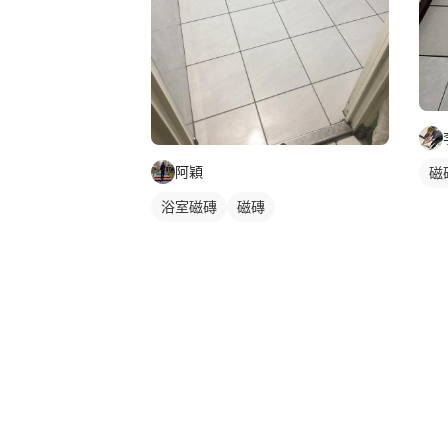
阿穎
磁
浴室磁磚
磁磚