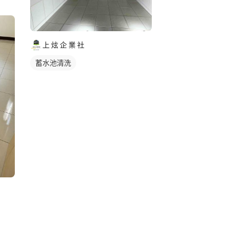
上 炫 企 業 社
蓄水池清洗