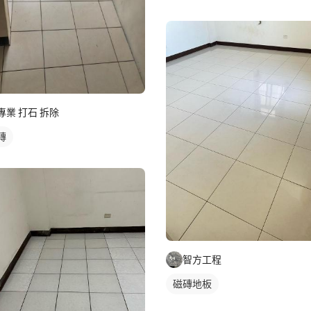
專業 打石 拆除
磚
智方工程
磁磚地板