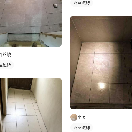
浴室磁磚
許銘峻
室磁磚
小吳
浴室磁磚