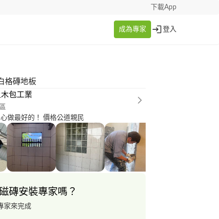
下載App
成為專家
登入
白格磚地板
土木包工業
區
家修繕！ 用心做最好的！ 價格公道親民
磁磚安裝專家嗎？
專家來完成