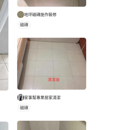
地坪磁磚施作裝修
磁磚
家事幫專業居家清潔
磁磚