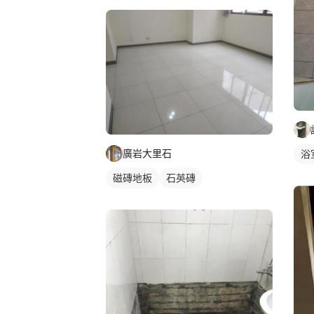
廣岩大里石
浴
磁磚地板
石英磚