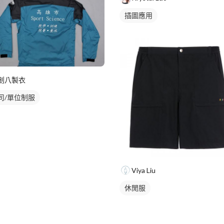
插圖應用
創八製衣
司/單位制服
Viya Liu
休閒服