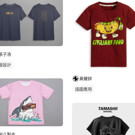
張子浩
服設計
黃耀鋅
插圖應用
創八製衣