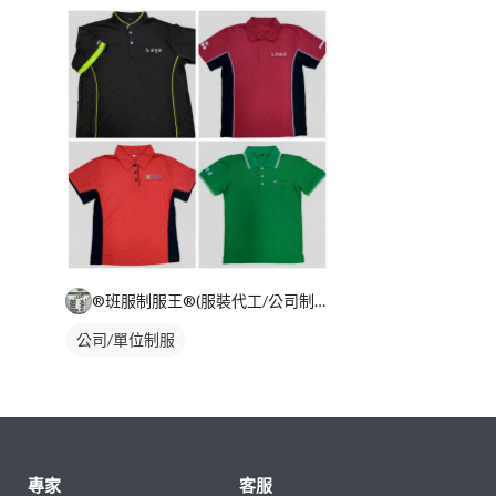
®班服制服王®(服裝代工/公司制服/團體服/活動衣物)
公司/單位制服
專家
客服