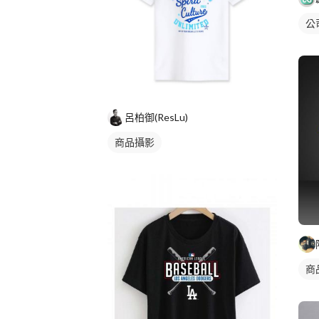
公
呂柏御(ResLu)
商品攝影
商