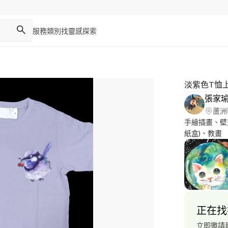
服務類別
找靈感
探索
淡紫色T恤
張家
蘆洲
手繪插畫、壁
紙盒)、教畫
正在找
立即邀請