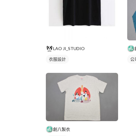
LAO JI_STUDIO
公
衣服設計
創八製衣