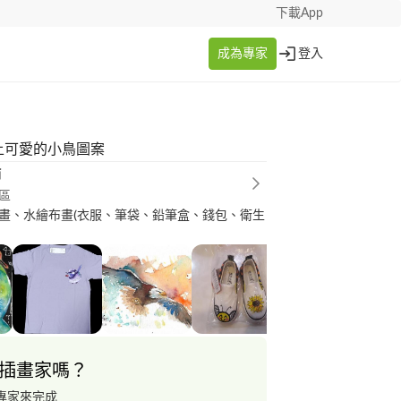
下載App
成為專家
登入
上可愛的小鳥圖案
瑜
區
畫、水繪布畫(衣服、筆袋、鉛筆盒、錢包、衛生
插畫家嗎？
專家來完成