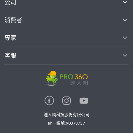
繼續完成
公司
關於我們
消費者
找專家(0)
買服務(0)
媒體報導
買服務
專家
部落格
如何使用PRO360
加入我們
案件中心
客服
熱門服務
投資人關係
成為專家
所有服務
客服中心
合作提案
如何接案
價格行情
使用條款
聯絡我們
專家指南
專家目錄
信任與保障
推廣服務
在地專家推薦
隱私權政策
卓越專家
達人網科技股份有限公司
關鍵字搜尋
公告
特約專家
統一編號:90378737
專業知識