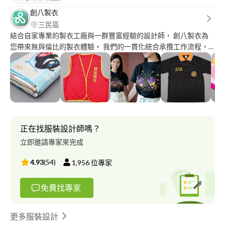
創八製衣
三民區
結合自家專業的製衣工廠與一群豐富經驗的設計師， 創八製衣為
您帶來無與倫比的製衣體驗。 我們的一貫化統合承攬工作流程，
精確而穩定，將高效率與優異品質融合在一起，確保每一件產品的
專業品質與細緻手感。 由深入的前期溝通，創新的構圖設計，到
精確的印刷作業，最後的包裝出貨，我們的團隊以多年的專業經驗
與紮實技術，為您打造頂級的成衣產品。 我們以良好的客戶信用
評價為傲，並持續成為眾多企業、政府機構、學術單位以及同業的
首選合作夥伴。 我們的專業服務涵蓋各種客製化服裝的製作，包
括： 團體服製作、班服製作、工作服製作、T恤設計、POLO衫製
正在找服裝設計師嗎？
作、選舉背心製作、公司服製作、小孩包屁衣製作，以及帆布袋印
立即邀請專家來完成
刷與設計等。 每一件作品，都是我們對您期望的實現。 更重要的
是，我們擁有一群專業的設計師，可以為您提供客製化的設計服
4.93
(
54
)
1,956
位專家
務，將您的創意與期待轉化為獨一無二的服裝設計。 無論您的需
求數量多寡，我們都可以專業地為您製作，為您帶來無憾的製衣體
免費找專家
驗。 如果您有任何製衣需求，請不要猶豫，立即聯繫我們， 創八
製衣，期待為您打造最優質的服裝與服務。
更多服裝設計