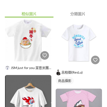
相似圖片
分類圖片
JSM just for you 潔思米團服
呂柏御(ResLu)
商品攝影