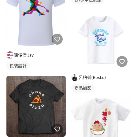
陳俊傑 Jay
包裝設計
呂柏御(ResLu)
商品攝影