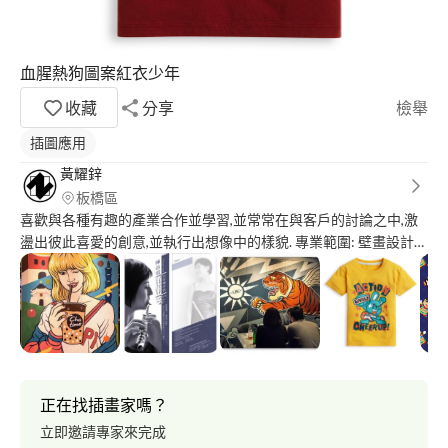
血腥熱狗圖案紅衣少年
收藏
分享
檢舉
插圖應用
黃耀鋅
板橋區
喜歡與各種有趣的產業合作並學習,並常常在與客戶的討論之中,激
盪出彼此喜愛的創意,並執行出想像中的樣貌. 專業範圍: 壁畫設計與
施工、公司LOGO與名片相關設計、圖案插畫設計、卡通造型角色
設計、運動鞋類設計與規劃、展覽佈置
正在找插畫家嗎？
立即邀請專家來完成