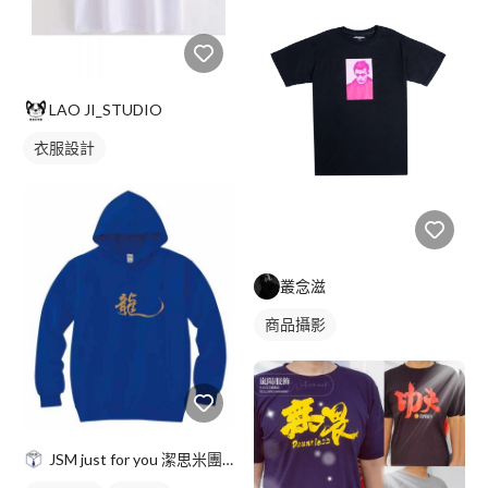
LAO JI_STUDIO
衣服設計
叢念滋
商品攝影
JSM just for you 潔思米團服