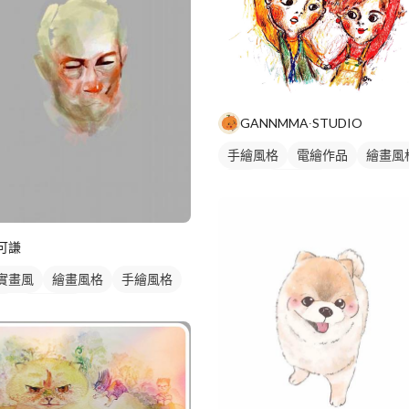
GANNMMA∙STUDIO
手繪風格
電繪作品
繪畫風
插畫
寵物插畫
可謙
實畫風
繪畫風格
手繪風格
畫
人物插畫