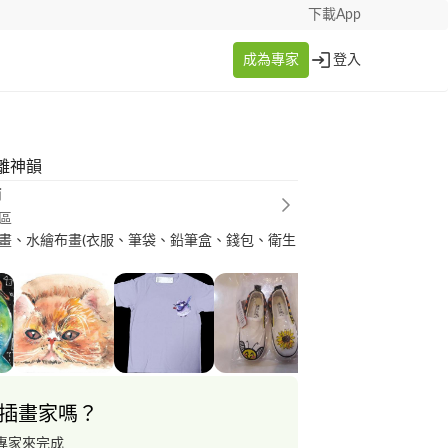
下載App
成為專家
登入
離神韻
瑜
區
畫、水繪布畫(衣服、筆袋、鉛筆盒、錢包、衛生
插畫家嗎？
專家來完成