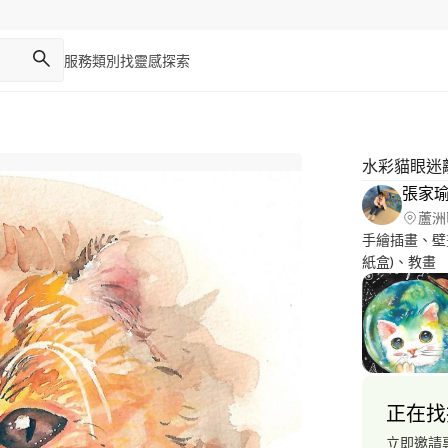
服務類別
找靈感
探索
水彩貓眼迷
張家
蘆洲
手繪插畫、壁
紙盒)、教畫
正在找
立即邀請