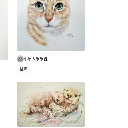
小星人繪繪課
插畫