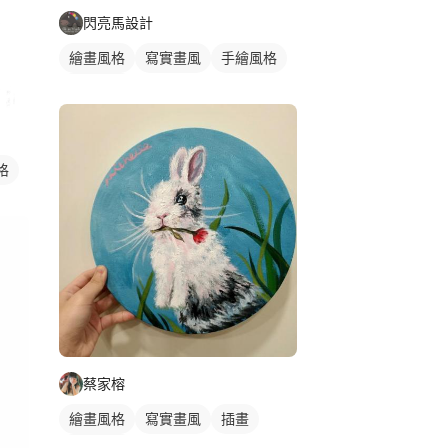
閃亮馬設計
繪畫風格
寫實畫風
手繪風格
動物插畫
格
蔡家榕
繪畫風格
寫實畫風
插畫