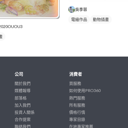
吳季蓉
電繪作品
動物插畫
2020OUOU3
畫
公司
消費者
關於我們
買服務
媒體報導
如何使用PRO360
部落格
熱門服務
加入我們
所有服務
投資人關係
價格行情
合作提案
專家目錄
聯絡我們
在地專家推薦