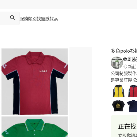
服務類別
找靈感
探索
多色polo
新莊
公司制服製作/活
是專業訂製 
&制服 和 品
(www.kalair.tw) 我們曾經合作過的業務有:各教
號/KANO/
覽，周邊客製
製造。且通過
產製造. 如果貴司有在準備 : 公司制服/活動服飾/路跑展覽衣物/
正在找
協會團體衣物/
襯衫/束口袋/各
立即邀請