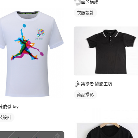
面的構成
衣服設計
集攝者 攝影工坊
商品攝影
陳俊傑 Jay
裝設計