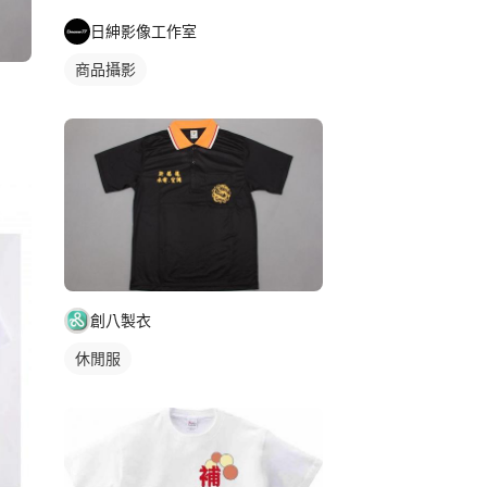
日紳影像工作室
商品攝影
創八製衣
休閒服