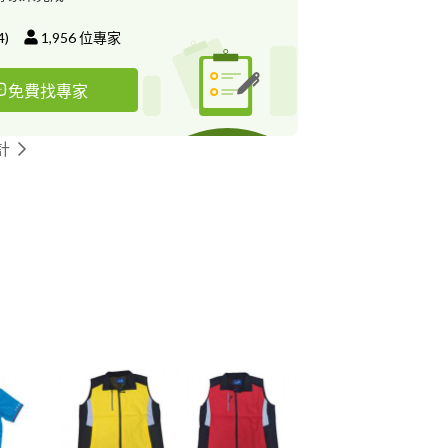
較。 謝謝，打擾了。 有需要請與我
聯繫讓我為貴公司服務 :) 廖政凱(小龍)
4
)
1,956
位專家
免費找專家
計