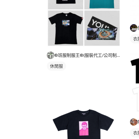
衣
®班服制服王®(服裝代工/公司制服/團體服/活動衣物)
休閒服
衣