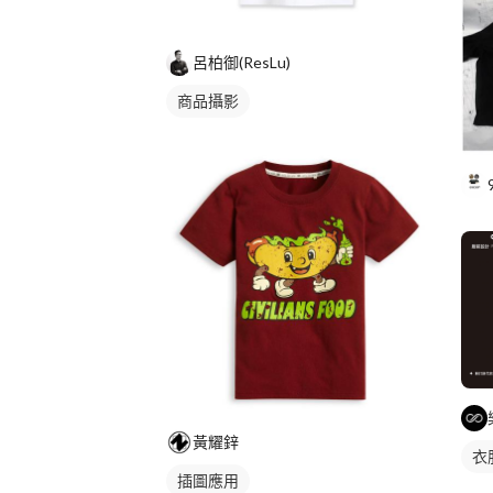
呂柏御(ResLu)
商品攝影
黃耀鋅
衣
插圖應用