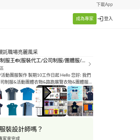
下載App
成為專家
登入
衫襯託職場亮麗風采
®班服制服王®(服裝代工/公司制服/團體服/活動衣物)
區
動團服製作 製期10工作日起 Hello 您好: 我們
公司制服&活動團體衣物&路跑展覽衣物&團體服裝
牌商品代工/各式禮.贈品 的廠商，凱利爾企業社
會/公司行
黃色小鴨/1600隻紙熊貓/蠟筆小新...等等的活動展
商品和衣物，產品生產過程台灣布料&台灣工廠
SGS檢驗,少量20件至大量幾萬件皆有專業產線生
服裝設計師嗎？
活動衣物商品/團體衣服/毛巾/帽子/背心/外套/
式禮.贈品 ...等等，都歡迎與我們聯繫。 讓我們
專家來完成