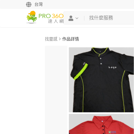
台灣
找靈感
作品詳情