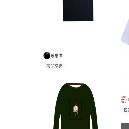
叢念滋
商品攝影
包