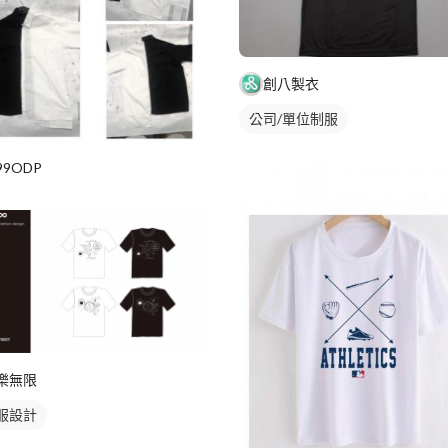
創八製衣
公司/單位制服
99ODP
樂無限
服設計