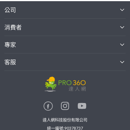
繼續完成
公司
關於我們
消費者
找專家(0)
買服務(0)
媒體報導
買服務
專家
部落格
如何使用PRO360
加入我們
案件中心
客服
熱門服務
投資人關係
成為專家
所有服務
客服中心
合作提案
如何接案
價格行情
使用條款
聯絡我們
專家指南
專家目錄
信任與保障
推廣服務
在地專家推薦
隱私權政策
卓越專家
達人網科技股份有限公司
關鍵字搜尋
公告
特約專家
統一編號:90378737