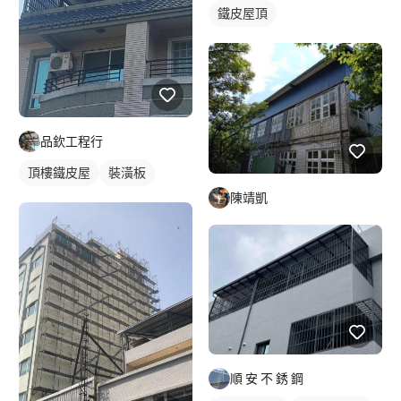
鐵皮屋頂
品欽工程行
頂樓鐵皮屋
裝潢板
陳靖凱
順 安 不 銹 鋼