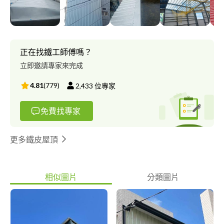
正在找鐵工師傅嗎？
立即邀請專家來完成
4.81
(
779
)
2,433
位專家
免費找專家
更多鐵皮屋頂
相似圖片
分類圖片