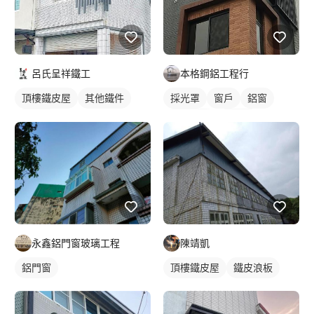
呂氏呈祥鐵工
本格鋼鋁工程行
頂樓鐵皮屋
其他鐵件
採光罩
窗戶
鋁窗
裝潢板
外牆格柵
裝潢板
陳靖凱
永鑫鋁門窗玻璃工程
頂樓鐵皮屋
鐵皮浪板
鋁門窗