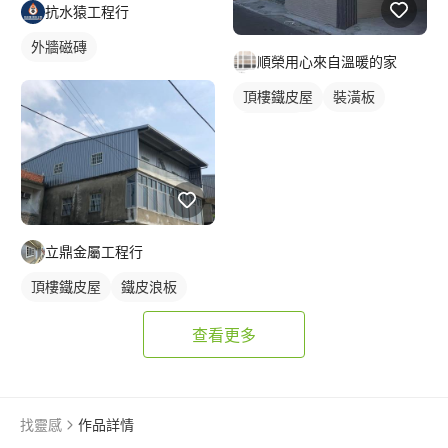
抗水猿工程行
外牆磁磚
順榮用心來自溫暖的家
頂樓鐵皮屋
裝潢板
外牆鐵皮
立鼎金屬工程行
頂樓鐵皮屋
鐵皮浪板
查看更多
找靈感
作品詳情