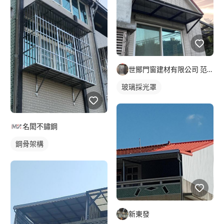
世鄮門窗建材有限公司 范先生
玻璃採光罩
名閎不鏽鋼
鋼骨架構
新東發