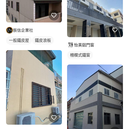
辰信企業社
一般鐵皮屋
鐵皮浪板
怡美鋁門窗
外牆鐵皮
柵欄式鐵窗