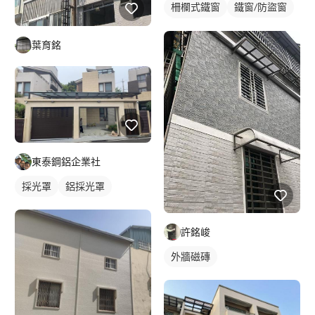
柵欄式鐵窗
鐵窗/防盜窗
採光罩
葉育銘
東泰鋼鋁企業社
採光罩
鋁採光罩
許銘峻
外牆磁磚