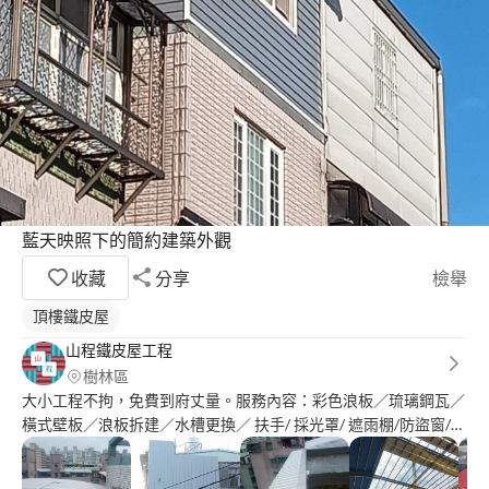
藍天映照下的簡約建築外觀
收藏
分享
檢舉
頂樓鐵皮屋
山程鐵皮屋工程
樹林區
大小工程不拘，免費到府丈量。服務內容：彩色浪板／琉璃鋼瓦／
橫式壁板／浪板拆建／水槽更換／ 扶手/ 採光罩/ 遮雨棚/防盜窗/
專業代工