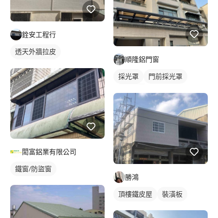
銓安工程行
透天外牆拉皮
順隆鋁門窗
花格鋁防盜窗
採光罩
門前採光罩
鐵窗/防盜窗
鋁採光罩
閎富鋁業有限公司
鐵窗/防盜窗
勝鴻
頂樓鐵皮屋
裝潢板