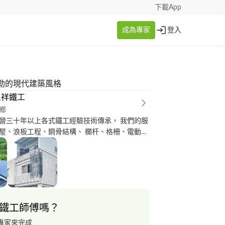
下載App
成為專家
登入
勒的現代建築風格
呈祥鐵工
鄉
營三十年以上各式鐵工經驗技術傳承， 我們的服
屋、浪板工程、鋼骨結構、 欄杆、格柵、電動
拆模鋼網牆、金屬製品等。 提供顧客最專業且最
善的售後服務， 利用最好、最有利的施作方式來
求， 不斷的創新進步，改善傳統施作方式， 達到
最長年限，細心完成各項施作流程。
鐵工師傅嗎？
專家來完成