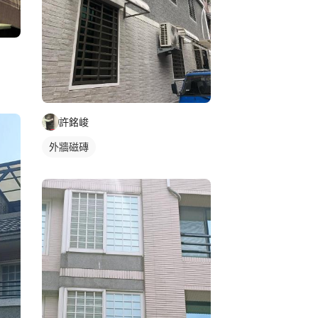
許銘峻
外牆磁磚