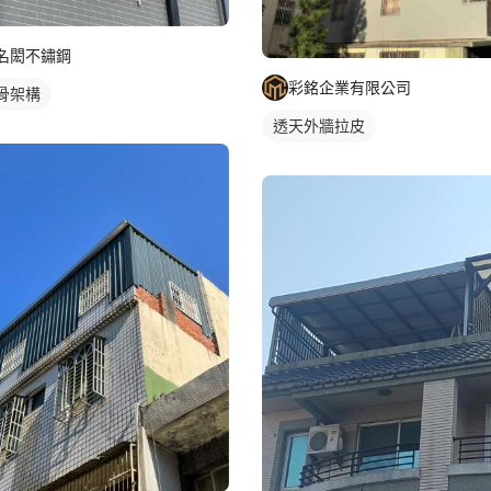
名閎不鏽鋼
彩銘企業有限公司
骨架構
透天外牆拉皮