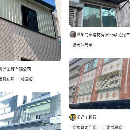
世鄮門窗建材有限公司 范先生
玻璃採光罩
聯鼎工程有限公司
樓鐵皮屋
裝潢板
禾翊工程行
穿梭管防盜窗
活動式鐵窗