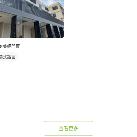
怡美鋁門窗
欄式鐵窗
查看更多