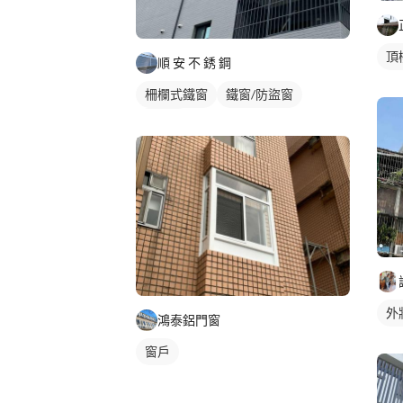
頂
順 安 不 銹 鋼
柵欄式鐵窗
鐵窗/防盜窗
採光罩
外
鴻泰鋁門窗
窗戶