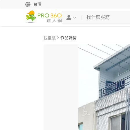
台灣
找靈感
作品詳情