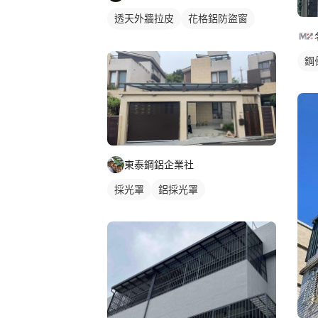
透天外牆拉皮
花格鋁防盜窗
鐵窗/防盜窗
鋼
東泰鋼鋁企業社
採光罩
鋁採光罩