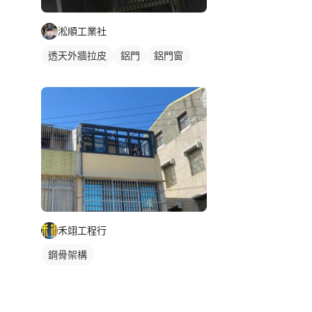
淞順工業社
透天外牆拉皮
鋁門
鋁門窗
禾翊工程行
鋼骨架構