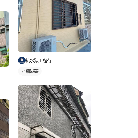
抗水猿工程行
外牆磁磚