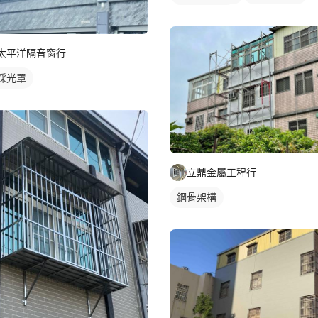
鐵窗/防盜窗
太平洋隔音窗行
採光罩
立鼎金屬工程行
鋼骨架構