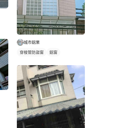
城市鋁業
穿梭管防盜窗
鋁窗