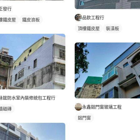
正發行
品欽工程行
樓鐵皮屋
鐵皮浪板
頂樓鐵皮屋
裝潢板
詠鋐防水室內裝修統包工程行
永鑫鋁門窗玻璃工程
牆磁磚
鋁門窗