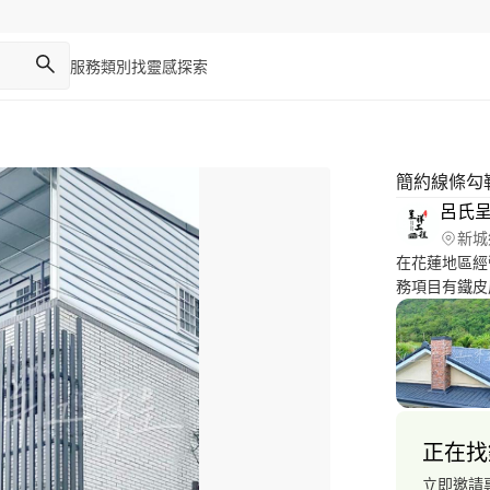
服務類別
找靈感
探索
簡約線條勾
呂氏
新城
在花蓮地區經
務項目有鐵皮
捲/大門、免
高的品質，完
滿足客戶的需
正常使用下的
正在找
立即邀請