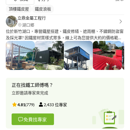
頂樓鐵皮屋
鐵皮浪板
立鼎金屬工程行
湖口鄉
位於新竹湖口，專營鐵屋搭建、鐵皮修繕、遮雨棚、不鏽鋼防盜窗
及採光罩? 因鐵屋材質樣式眾多，線上可為您提供大約的價格範
圍，實際報價皆需以討論過後及現場丈量為主，對雙方皆有保障?
各項鐵工工程承包施作，責任施工，歡迎加賴討論‼️ ✅誠信 ✅負責
✅專業 ✅好溝通
正在找鐵工師傅嗎？
立即邀請專家來完成
4.81
(
779
)
2,433
位專家
免費找專家