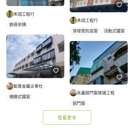
禾翊工程行
禾翊工程行
鋼骨架構
穿梭管防盜窗
活動式鐵窗
鐵窗/防盜窗
鉅尊金屬企業社
永鑫鋁門窗玻璃工程
柵欄式鐵窗
鋁門窗
查看更多