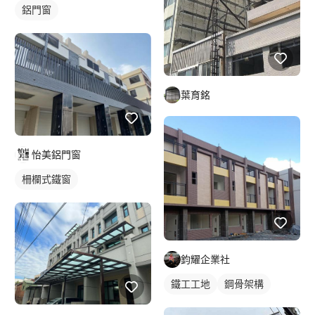
鋁門窗
葉育銘
怡美鋁門窗
柵欄式鐵窗
鈞耀企業社
鐵工工地
鋼骨架構