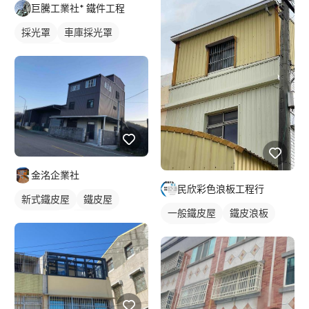
巨騰工業社* 鐵件工程
採光罩
車庫採光罩
鋁採光罩
金洺企業社
民欣彩色浪板工程行
新式鐵皮屋
鐵皮屋
一般鐵皮屋
鐵皮浪板
鐵皮浪板
外牆鐵皮
外牆鐵皮