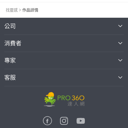
找靈感
作品詳情
繼續完成
公司
關於我們
消費者
找專家(0)
買服務(0)
媒體報導
買服務
專家
部落格
如何使用PRO360
加入我們
案件中心
客服
熱門服務
投資人關係
成為專家
所有服務
客服中心
合作提案
如何接案
價格行情
使用條款
聯絡我們
專家指南
專家目錄
信任與保障
推廣服務
在地專家推薦
隱私權政策