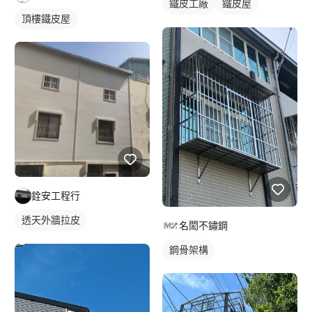
鐵皮工廠
鐵皮屋
頂樓鐵皮屋
鐵皮浪板
外牆鐵皮
銓安工程行
透天外牆拉皮
名閎不鏽鋼
花格鋁防盜窗
鋼骨架構
鐵窗/防盜窗