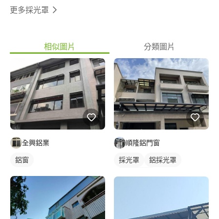
更多採光罩
相似圖片
分類圖片
全興鋁業
順隆鋁門窗
鋁窗
採光罩
鋁採光罩
門前採光罩