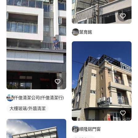
葉育銘
仟億清潔公司(仟億清潔行)
大樓玻璃/外牆清潔
社區大樓清潔
順隆鋁門窗