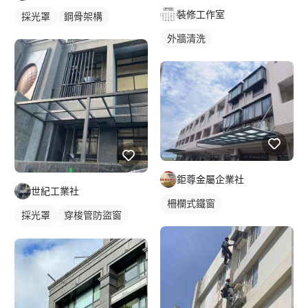
裝修工作室
採光罩
鋼骨架構
外牆清洗
鉅尊金屬企業社
世紀工業社
柵欄式鐵窗
採光罩
穿梭管防盜窗
活動式鐵窗