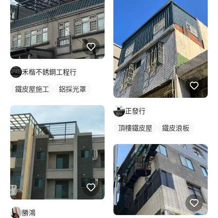
禾楷不銹鋼工程行
鐵皮屋施工
鋁採光罩
正發行
頂樓鐵皮屋
鐵皮浪板
勝鴻