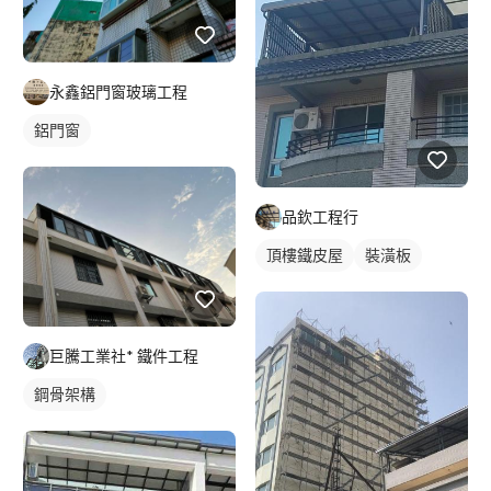
永鑫鋁門窗玻璃工程
鋁門窗
品欽工程行
頂樓鐵皮屋
裝潢板
巨騰工業社* 鐵件工程
鋼骨架構