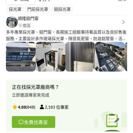
採光罩
門前採光罩
鋁採光罩
順隆鋁門窗
南區
多年專業採光罩、鋁門窗，長期施工經驗秉持著品質以及良好售後
服務，主要設計承作玻璃採光罩、隔音氣密窗、防盜鋁管窗、活動
百葉窗、隱藏式摺紗、欄杆、格柵、淋浴拉門、三合一通風門，專
門客製化訂製。 順隆鋁門窗行，在地服務多年，以安全、美觀、
舒適、苛求精工完美的設計規劃到施工，以多年的實做經驗與品質
來完成客戶的理念，讓我們誠實、負責、專業的團隊，來幫你創造
符合人性、優質居家的生活。 我們堅持採用安全合格的材料，合
理的估價，來達到顧客們的需求。
正在找採光罩廠商嗎？
立即邀請專家來完成
4.88
(
848
)
2,183
位專家
免費找專家