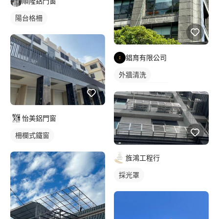
順隆鋁門窗
陽台格柵
錩育有限公司
外牆清洗
洗窗機/吊車清洗
怡美鋁門窗
柵欄式鐵窗
旌鴻工程行
採光罩