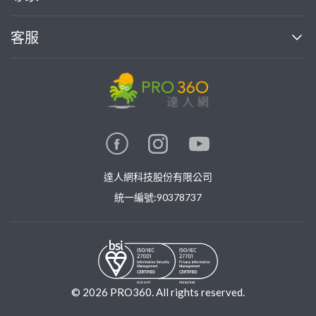
部落格
如何使用PRO360
加入我們
案件中心
客服
熱門服務
投資人關係
成為專家
所有服務
客服中心
合作提案
如何接案
價格行情
使用條款
聯絡我們
專家指南
專家目錄
信任與保障
推廣服務
在地專家推薦
隱私權政策
卓越專家
達人網科技股份有限公司
關鍵字搜尋
公告
特約專家
統一編號:90378737
專業知識
勞健保專區
問專家
新手攻略
©
2026
PRO360. All rights reserved.