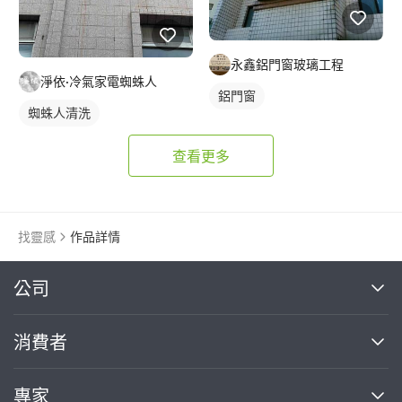
永鑫鋁門窗玻璃工程
淨依·冷氣家電蜘蛛人
鋁門窗
蜘蛛人清洗
查看更多
找靈感
作品詳情
繼續完成
公司
關於我們
消費者
找專家(0)
買服務(0)
媒體報導
買服務
專家