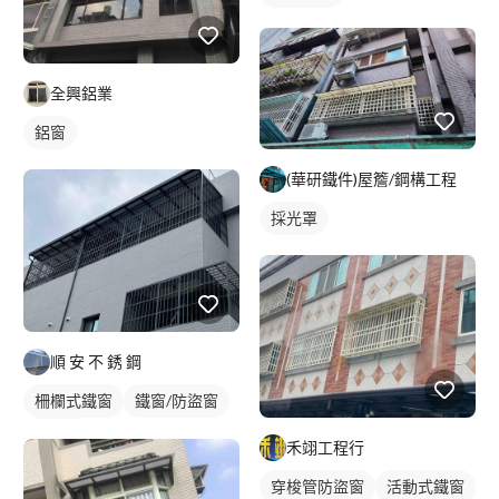
全興鋁業
鋁窗
(華研鐵件)屋簷/鋼構工程
採光罩
順 安 不 銹 鋼
柵欄式鐵窗
鐵窗/防盜窗
採光罩
禾翊工程行
穿梭管防盜窗
活動式鐵窗