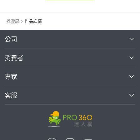
找靈感
作品詳情
繼續完成
公司
關於我們
消費者
找專家(0)
買服務(0)
媒體報導
買服務
專家
部落格
如何使用PRO360
加入我們
案件中心
客服
熱門服務
投資人關係
成為專家
所有服務
客服中心
合作提案
如何接案
價格行情
使用條款
聯絡我們
專家指南
專家目錄
信任與保障