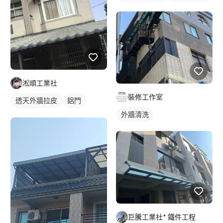
鐵窗/防盜窗
淞順工業社
裝修工作室
透天外牆拉皮
鋁門
外牆清洗
鋁門窗
巨騰工業社* 鐵件工程