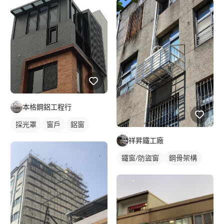
本格鋼鋁工程行
採光罩
窗戶
鋁窗
外牆格柵
裝潢板
祥昇鐵工廠
鐵窗/防盜窗
鋼骨架構