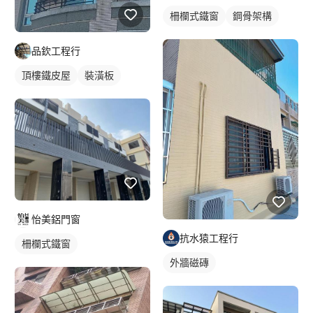
柵欄式鐵窗
鋼骨架構
品欽工程行
頂樓鐵皮屋
裝潢板
怡美鋁門窗
抗水猿工程行
柵欄式鐵窗
外牆磁磚