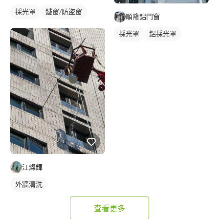
採光罩
鐵窗/防盜窗
順隆鋁門窗
採光罩
鋁採光罩
門前採光罩
江燦輝
外牆清洗
大樓玻璃/外牆清潔
查看更多
蜘蛛人清洗