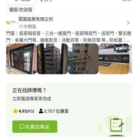
鐵窗/防盜窗
閎富鋁業有限公司
中壢區
門窗：氣密隔音窗、三合一通風門、氣密隔音門、浴室門、雙玄關
門、金屬大門等... 通風對流：活動百葉、防颱百葉 等... 防蚊蟲：折
疊紗窗、防風捲紗等... 隔間：淋浴拉門、淋浴玻璃門等... 外牆：隱
形鐵窗、造型格柵、PC板採光罩、鋁鋼構採光罩 等... 歡迎加LINE
帳號，線上服務好容易
正在找師傅嗎？
立即邀請專家來完成
4.95
(
95
)
2,757
位專家
免費找專家