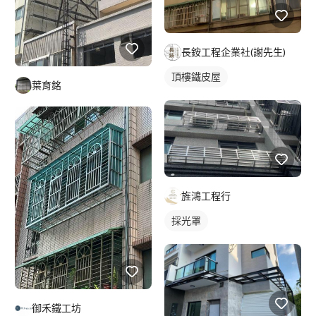
長銨工程企業社(謝先生)
頂樓鐵皮屋
葉育銘
旌鴻工程行
採光罩
御禾鐵工坊